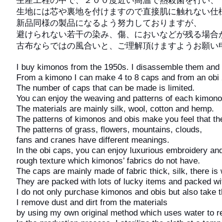
生産工程の中で、２００度近い高温で熱殺菌を行い、
生地には芯や裏地を付けますので直接肌に触れない仕
新品同様の製品になるよう努力しておりますが、
避けられない若干の染み、傷、においなどが残る場合
古布ならではの風合いと、ご理解頂けますようお願い
I buy kimonos from the 1950s. I disassemble them and
From a kimono I can make 4 to 8 caps and from an obi 
The number of caps that can be made is limited.
You can enjoy the weaving and patterns of each kimono
The materials are mainly silk, wool, cotton and hemp.
The patterns of kimonos and obis make you feel that th
The patterns of grass, flowers, mountains, clouds,
fans and cranes have different meanings.
In the obi caps, you can enjoy luxurious embroidery an
rough texture which kimonos’ fabrics do not have.
The caps are mainly made of fabric thick, silk, there i
They are packed with lots of lucky items and packed wi
I do not only purchase kimonos and obis but also take t
I remove dust and dirt from the materials
by using my own original method which uses water to rev