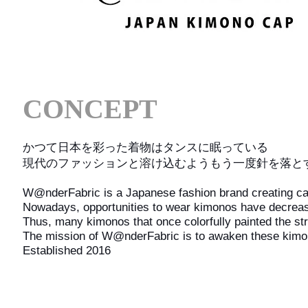
CONCEPT
かつて日本を彩った着物はタンスに眠っている
現代のファッションと溶け込むようもう一度針を落と
W@nderFabric is a Japanese fashion brand creating cap
Nowadays, opportunities to wear kimonos have decreas
Thus, many kimonos that once colorfully painted the str
The mission of W@nderFabric is to awaken these kimon
Established 2016