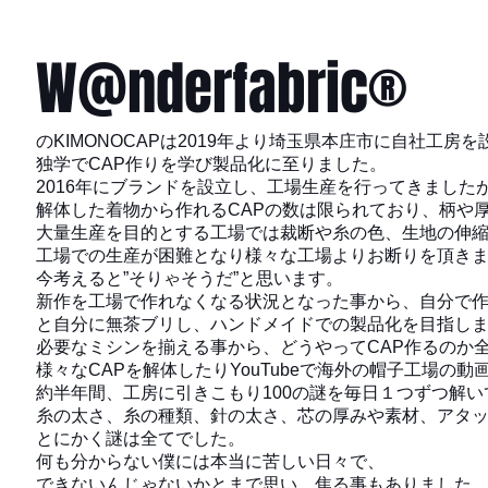
W@nderfabric®
のKIMONOCAPは2019年より埼玉県本庄市に自社工房を
独学でCAP作りを学び製品化に至りました。
2016年にブランドを設立し、工場生産を行ってきました
解体した着物から作れるCAPの数は限られており、柄や
大量生産を目的とする工場では裁断や糸の色、生地の伸
工場での生産が困難となり様々な工場よりお断りを頂き
今考えると”そりゃそうだ”と思います。
新作を工場で作れなくなる状況となった事から、自分で
と自分に無茶ブリし、ハンドメイドでの製品化を目指し
必要なミシンを揃える事から、どうやってCAP作るのか
様々なCAPを解体したりYouTubeで海外の帽子工場の
約半年間、工房に引きこもり100の謎を毎日１つずつ解
糸の太さ、糸の種類、針の太さ、芯の厚みや素材、アタ
とにかく謎は全てでした。
何も分からない僕には本当に苦しい日々で、
できないんじゃないかとまで思い、焦る事もありました