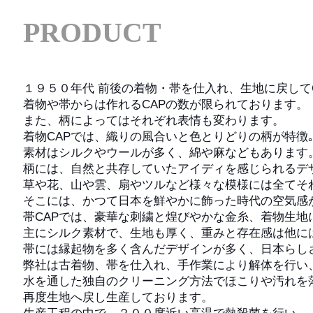
PRODUCT
１９５０年代 前後の着物・帯を仕入れ、生地に戻して
着物や帯からは作れるCAPの数が限られております。
また、柄によってはそれぞれ表情も変わります。
着物CAPでは、織りの風合いと色とりどりの柄が特徴
素材はシルクやウールが多く、綿や麻などもあります
柄には、自然と共存していたアイディを感じられるデ
草や花、山や雲、扇やツルなど様々な模様には全てそ
そこには、かつて日本を鮮やかに飾った時代の空気感
帯CAPでは、豪華な刺繍と煌びやかな金糸、着物生地
主にシルク素材で、生地も厚く、重みと存在感は他には
帯には縁起物を多く含んだデザインが多く、日本らし
​弊社は古着物、帯を仕入れ、手作業により解体を行い
水を通した独自のクリーニング方法でほこりや汚れを
再度生地へ戻し生産しております。