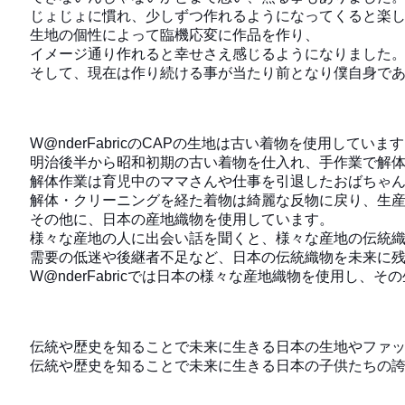
じょじょに慣れ、少しずつ作れるようになってくると楽
生地の個性によって臨機応変に作品を作り、
イメージ通り作れると幸せさえ感じるようになりました
そして、現在は作り続ける事が当たり前となり僕自身で
W@nderFabricのCAPの生地は古い着物を使用していま
明治後半から昭和初期の古い着物を仕入れ、手作業で解
解体作業は育児中のママさんや仕事を引退したおばちゃ
解体・クリーニングを経た着物は綺麗な反物に戻り、生
その他に、日本の産地織物を使用しています。
様々な産地の人に出会い話を聞くと、様々な産地の伝統
需要の低迷や後継者不足など、日本の伝統織物を未来に
W@nderFabricでは日本の様々な産地織物を使用し、
伝統や歴史を知ることで未来に生きる日本の生地やファ
伝統や歴史を知ることで未来に生きる日本の子供たちの